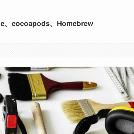
、cocoapods、Homebrew