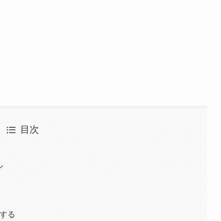
目次
ル
ルする