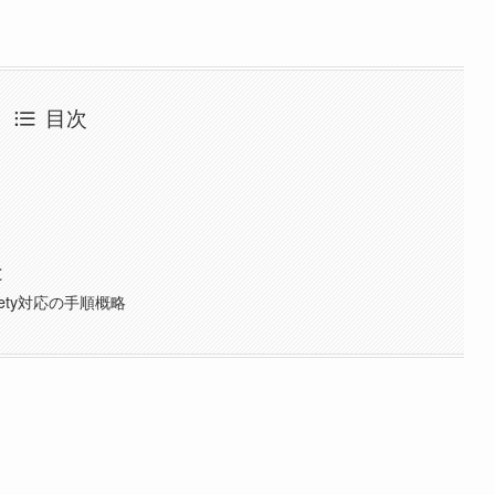
目次
と
safety対応の手順概略