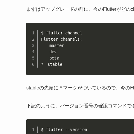
まずはアップグレードの前に、今のFlutterがどの
$ flutter channel

Flutter channels:

　　master

　　dev

　　beta

*　stable
stableの先頭に＊マークがついているので、今のFlu
下記のように、バージョン番号の確認コマンドで
$ flutter --version