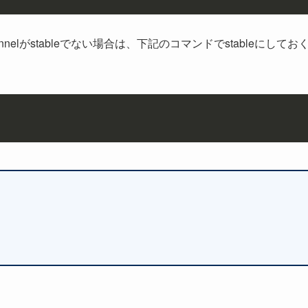
nelがstableでない場合は、下記のコマンドでstableにしてお