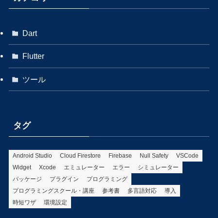
Dart
Flutter
ツール
タグ
Android Studio
Cloud Firestore
Firebase
Null Safety
VSCode
Widget
Xcode
エミュレーター
エラー
シミュレーター
パッケージ
プラグイン
プログラミング
プログラミングスクール・講座
参考書
多言語対応
導入
時短ワザ
環境設定