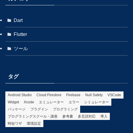
Dart
Flutter
ツール
タグ
Android Studio
Cloud Firestore
Firebase
Null Safety
VSCode
Widget
Xcode
エミュレーター
エラー
シミュレーター
パッケージ
プラグイン
プログラミング
プログラミングスクール・講座
参考書
多言語対応
導入
時短ワザ
環境設定