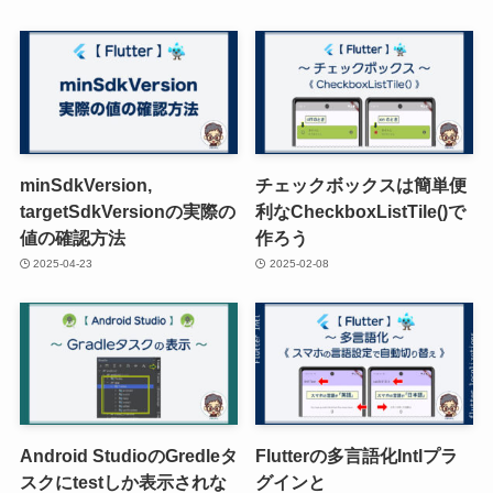
minSdkVersion,
チェックボックスは簡単便
targetSdkVersionの実際の
利なCheckboxListTile()で
値の確認方法
作ろう
2025-04-23
2025-02-08
Android StudioのGredleタ
Flutterの多言語化Intlプラ
スクにtestしか表示されな
グインと